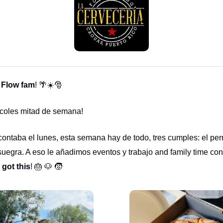
a Flow fam
! 🌴☀️🎅
rcoles mitad de semana!
ontaba el lunes, esta semana hay de todo, tres cumples: el perri
 suegra. A eso le añadimos eventos y trabajo and family time co
got this
! 🎂 🐶 🧒