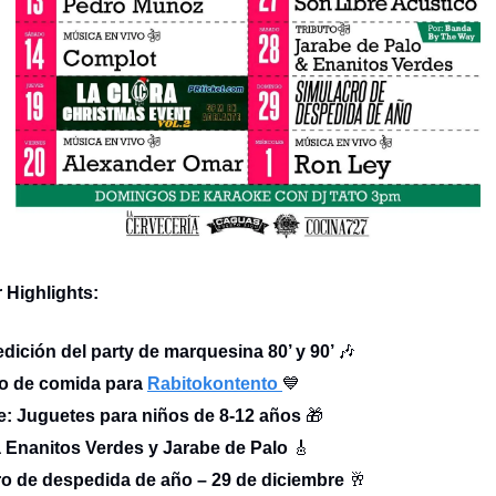
Highlights:
edición del party de marquesina 80’ y 90’
🎶
o de comida para
Rabitokontento
💙
ve: Juguetes para niños de 8-12 años
🎁
 a Enanitos Verdes y Jarabe de Palo
🎸
ro de despedida de año – 29 de diciembre
🥂