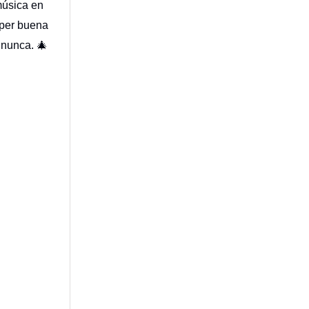
música en
úper buena
 nunca. 🎄