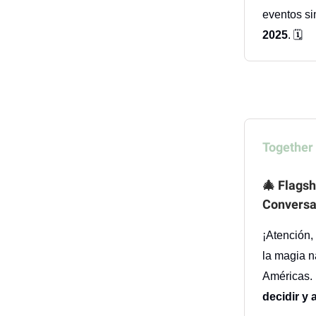
eventos si
2025
. 🗓️
Together
🎄
Flagsh
Conversa
¡Atención,
la magia n
Américas. 
decidir y 