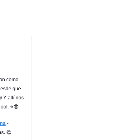
son como
 Desde que
 Y allí nos
cool. ⭐😎
na
-
as. 😋