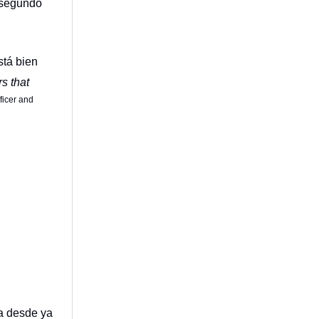
 segundo
stá bien
s that
ficer and
a desde ya