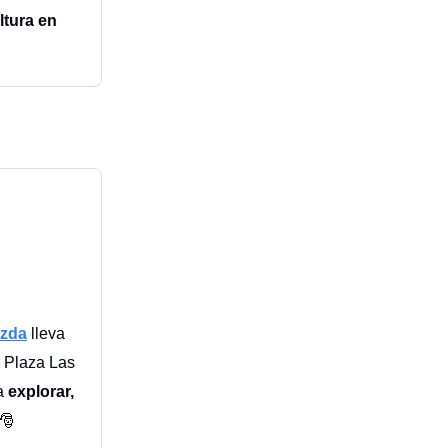
ltura en
azda
lleva
 Plaza Las
ra
explorar,
🎅