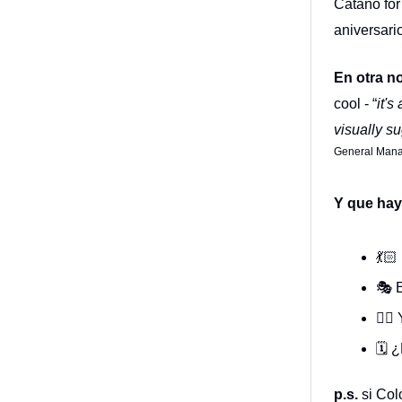
Cataño for
aniversari
En otra n
cool - “
it's
visually su
General Mana
Y que hay
💃
🎭 
🧘‍♀
🗓️
p.s.
si Col