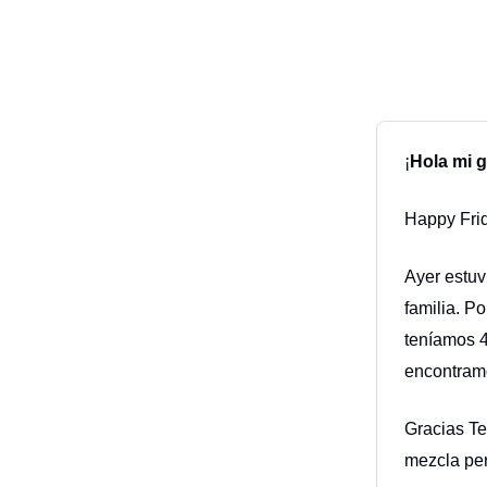
¡
Hola mi g
Happy Frid
Ayer estuv
familia. P
teníamos 4
encontram
Gracias Te
mezcla per