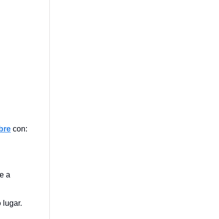
bre
con:
e a
 lugar.