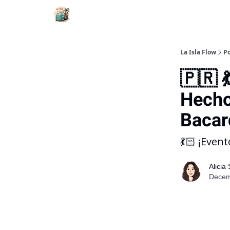
La Isla Flow
Po
🇵🇷 
Hecho
Bacar
💃🏻 ¡Even
Alicia
Decemb