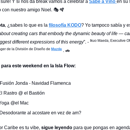
 sure! Y si nos da break vamos a celebrar a
Sabe a Vino
en su
o con nuestro amigo Noel. 🎭 🪇
ota
, ¿sabes lo que es la
filosofía KODO
? Yo tampoco sabía y e
 about creating cars that embody the dynamic beauty of life — car
Ikuo Maeda, Executive Of
ggest different expressions of this energy
”. -
ger de la División de Diseño de
Mazda
. 🚗
 para este weekend en la Isla Flow:
 Fusión Jonda - Navidad Flamenca
El Rastro @ el Bastión
️ Yoga @el Mac
 ¿Desodorante al acostare en vez de am?
or Caribe es tu vibe,
sigue leyendo
para que pongas en agend