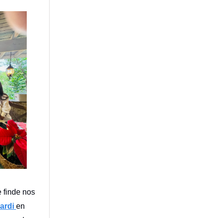
 finde nos
cardi
en