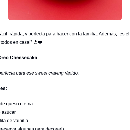
ácil, rápida, y perfecta para hacer con la familia. Además, ¡es el
e todos en casa!” 🍪❤️
Oreo Cheesecake
perfecta para ese sweet craving rápido.
tes:
 de queso crema
e azúcar
ita de vainilla
¡reserva algunas para decorar!)