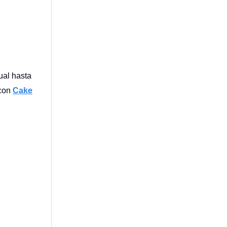
ual hasta
 con
Cake