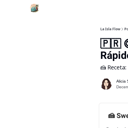
La Isla Flow
Po
🇵🇷 
Rápid
🍰 Receta
Alicia
Decemb
🍰 Swe