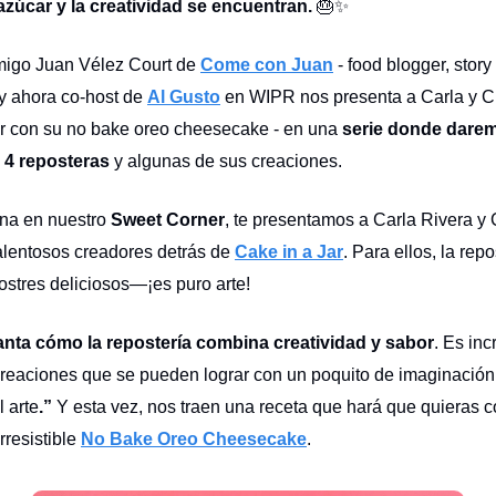
azúcar y la creatividad se encuentran.
🎂✨
migo Juan Vélez Court de
Come con Juan
- food blogger, story t
 y ahora co-host de
Al Gusto
en WIPR nos presenta a Carla y Ch
r con su no bake oreo cheesecake - en una
serie donde dare
 4 reposteras
y algunas de sus creaciones.
na en nuestro
Sweet Corner
, te presentamos a Carla Rivera y 
 talentosos creadores detrás de
Cake in a Jar
. Para ellos, la repo
stres deliciosos—¡es puro arte!
nta cómo la repostería combina creatividad y sabor
. Es inc
creaciones que se pueden lograr con un poquito de imaginació
l arte
.”
Y esta vez, nos traen una receta que hará que quieras co
irresistible
No Bake Oreo Cheesecake
.