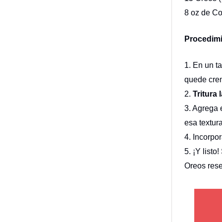
8 oz de C
Procedimi
1. En un t
quede crem
2.
Tritura 
3. Agrega 
esa textur
4. Incorpo
5. ¡Y list
Oreos res