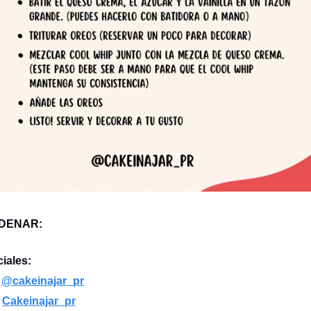
DENAR:
iales:
:
@cakeinajar_pr
:
Cakeinajar_pr