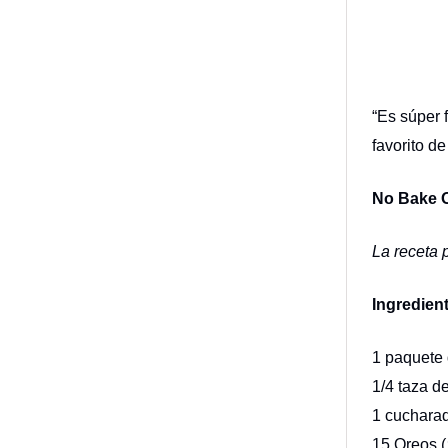
“Es súper f
favorito d
No Bake 
La receta 
Ingredien
1 paquete
1/4 taza d
1 cucharad
15 Oreos (