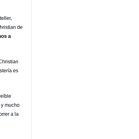
eller,
ristian de
mos a
Christian
stería es
reíble
n y mucho
rrer a la