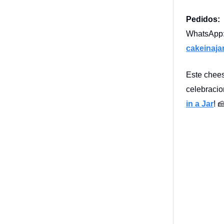
Pedidos:
WhatsApp:
cakeinaj
Este chees
celebracio
in a Jar
! 