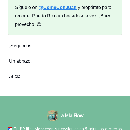
Síguelo en
@ComeConJuan
y prepárate para
recorrer Puerto Rico un bocado a la vez. ¡Buen
provecho! 😋
¡Seguimos!
Un abrazo,
Alicia
La Isla Flow
🇵🇷 Tu PR lifestyle y events newsletter en 5 minutos o menos.