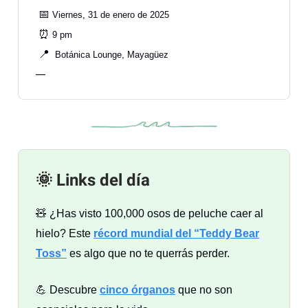
📅
Viernes, 31 de enero de 2025
⏰
9 pm
📍
Botánica Lounge, Mayagüez
—
🌞 Links del día
🧸 ¿Has visto 100,000 osos de peluche caer al
hielo? Este
récord mundial del “Teddy Bear
Toss”
es algo que no te querrás perder.
💪 Descubre
cinco órganos
que no son