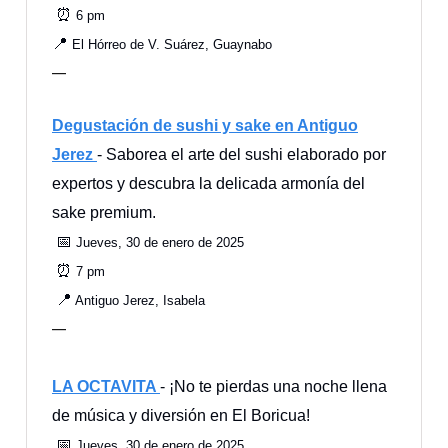
⏰
6 pm
📍
El Hórreo de V. Suárez, Guaynabo
—
Degustación de sushi y sake en Antiguo
Jerez
- Saborea el arte del sushi elaborado por
expertos y descubra la delicada armonía del
sake premium.
📅
Jueves, 30 de enero de 2025
⏰
7 pm
📍
Antiguo Jerez, Isabela
—
LA OCTAVITA
- ¡No te pierdas una noche llena
de música y diversión en El Boricua!
📅
Jueves, 30 de enero de 2025