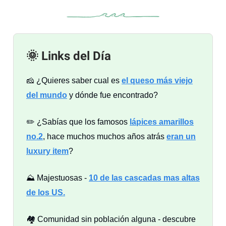
🌞 Links del Día
🧀 ¿Quieres saber cual es
el queso más viejo
del mundo
y dónde fue encontrado?
✏️ ¿Sabías que los famosos
lápices amarillos
no.2
, hace muchos muchos años atrás
eran un
luxury item
?
⛰️ Majestuosas -
10 de las cascadas mas altas
de los US.
🏘️ Comunidad sin población alguna - descubre