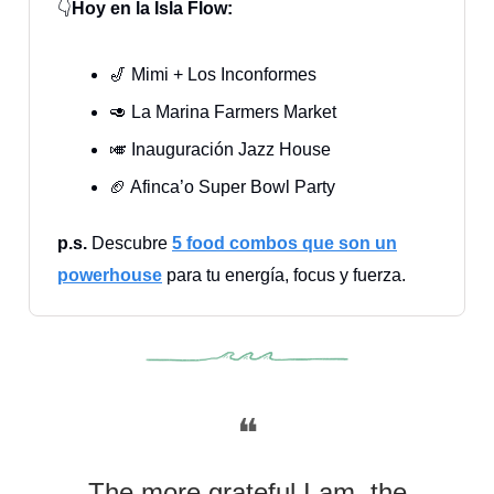
👇
Hoy en la Isla Flow:
🎷 Mimi + Los Inconformes
🥑 La Marina Farmers Market
🎺 Inauguración Jazz House
🏈 Afinca’o Super Bowl Party
p.s.
Descubre
5 food combos que son un
powerhouse
para tu energía, focus y fuerza.
❝
The more grateful I am, the