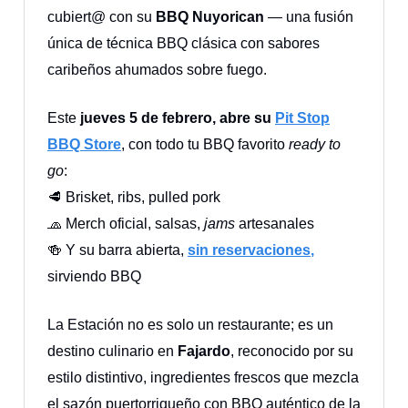
cubiert@ con su
BBQ Nuyorican
— una fusión
única de técnica BBQ clásica con sabores
caribeños ahumados sobre fuego.
Este
jueves 5 de febrero, abre su
Pit Stop
BBQ Store
, con todo tu BBQ favorito
ready to
go
:
🥩 Brisket, ribs, pulled pork
🧢 Merch oficial, salsas,
jams
artesanales
🍻 Y su barra abierta,
sin reservaciones
,
sirviendo BBQ
La Estación no es solo un restaurante; es un
destino culinario en
Fajardo
, reconocido por su
estilo distintivo, ingredientes frescos que mezcla
el sazón puertorriqueño con BBQ auténtico de la