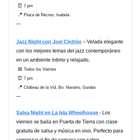
⏰
7 pm
📍
Plaza de Recreo, Isabela
—
Jazz Night con Joel Cintrón
– Velada elegante
con los mejores temas del jazz contemporáneo
en un ambiente íntimo y relajado.
📅
Todos los Viernes
⏰
7 pm
📍
Château de la Vid, Bo. Navarro, Gurabo
—
Salsa Night en La Isla Wheelhouse
- Los
viernes se baila en Puerta de Tierra con clase
gratuita de salsa y música en vivo. Perfecto para
comenzar el fin de semana con sabor.