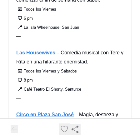
📅
Todos los Viernes
⏰
6 pm
📍
La Isla Wheelhouse, San Juan
—
Las Housewives
– Comedia musical con Tere y
Rita en una hilarante enemistad.
📅
Todos los Viernes y Sábados
⏰
8 pm
📍
Café Teatro El Shorty, Santurce
—
Circo en Plaza San José
– Magia, destreza y
diversión familiar con Carlos J. Algarín.
📅
Todos los Viernes, Sábado y Domingo de febrero de