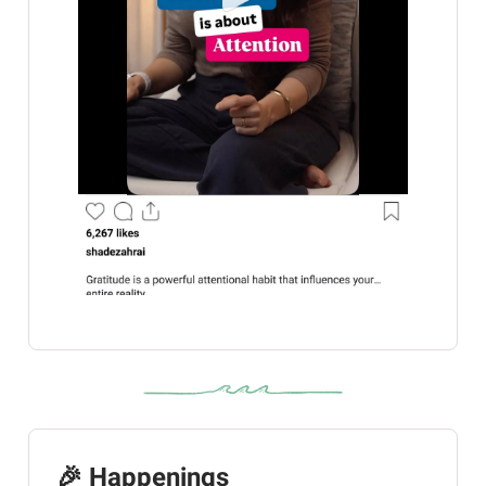
🎉
Happenings