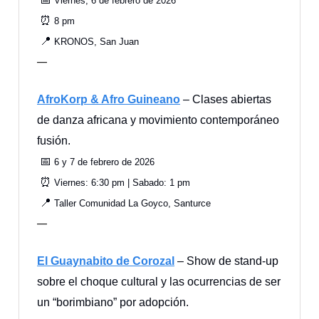
Viernes, 6 de febrero de 2026
⏰
8 pm
📍
KRONOS, San Juan
—
AfroKorp & Afro Guineano
– Clases abiertas
de danza africana y movimiento contemporáneo
fusión.
📅
6 y 7 de febrero de 2026
⏰
Viernes: 6:30 pm | Sabado: 1 pm
📍
Taller Comunidad La Goyco, Santurce
—
El Guaynabito de Corozal
– Show de stand-up
sobre el choque cultural y las ocurrencias de ser
un “borimbiano” por adopción.