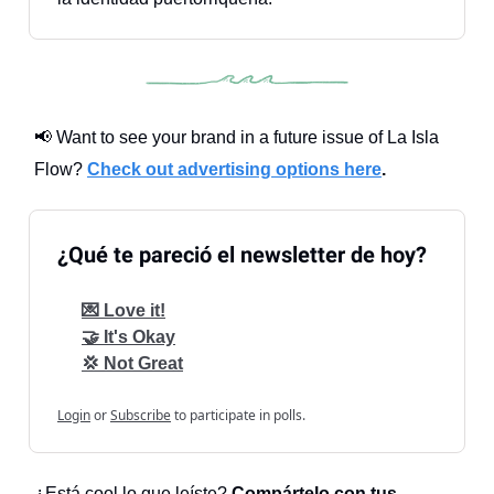
📢 Want to see your brand in a future issue of La Isla
Flow?
Check out advertising options here
.
¿Qué te pareció el newsletter de hoy?
💌 Love it!
🤝 It's Okay
💢 Not Great
Login
or
Subscribe
to participate in polls.
¿Está cool lo que leíste?
Compártelo con tus