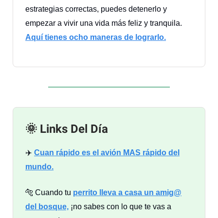
estrategias correctas, puedes detenerlo y
empezar a vivir una vida más feliz y tranquila.
Aquí tienes ocho maneras de lograrlo.
🌞 Links Del Día
✈️
Cuan rápido es el avión MAS rápido del
mundo.
🐅 Cuando tu
perrito lleva a casa un amig@
del bosque,
¡no sabes con lo que te vas a