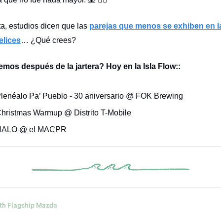
ta, estudios dicen que las
parejas que menos se exhiben en l
elices
… ¿Qué crees?
mos después de la jartera? Hoy en la Isla Flow::
Plenéalo Pa’ Pueblo - 30 aniversario @ FOK Brewing
Christmas Warmup @ Distrito T-Mobile
HALO @ el MACPR
th Flagship Mazda