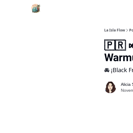
La Isla Flow
Po
🇵🇷 
Warmu
🚘 ¡Black 
Alicia
Novemb