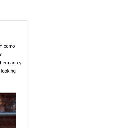
 Y como
y
i hermana y
 looking