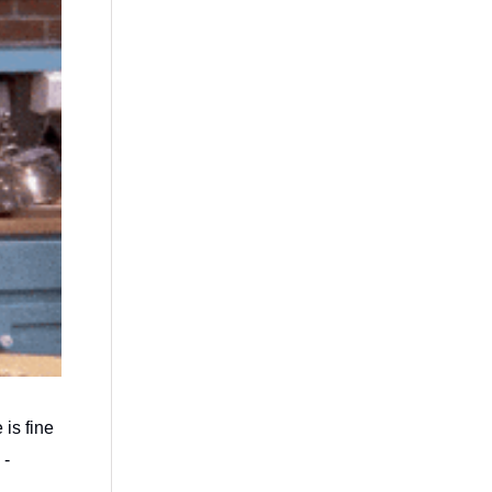
 is fine
 -