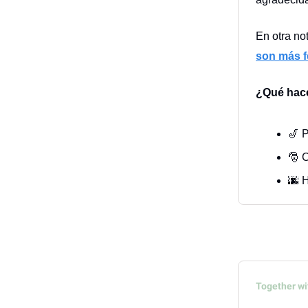
En otra no
son más f
¿Qué hace
🎷 
🎅 
🌆 
Together wi