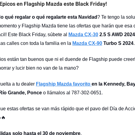
Epicos en Flagship Mazda este Black Friday!
 qué regalar o qué regalarte esta Navidad
? Te tengo la solu
momento y Flagship Mazda tiene las ofertas que harán que esa 
cil! Este Black Friday, súbete al
Mazda CX-30
2.5 S AWD 202
as calles con toda la familia en la
Mazda CX-90
Turbo S 2024
.
ios están tan buenos que ni el duende de Flagship puede cree
horrar y lucir bien no van de la mano?
uelta a tu dealer
Flagship Mazda favorito
en la Kennedy, Ba
 Río Grande, Ponce
o llámalos al 787-302-0651.
que estas ofertas se van más rápido que el pavo del Día de Acc
🚗🔥
álidas solo hasta el 30 de noviembre
.