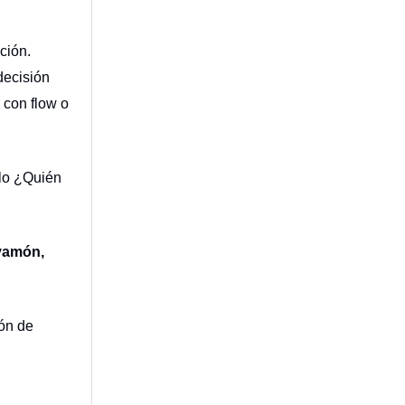
ción.
decisión
4
con flow o
rlo ¿Quién
yamón,
ión de