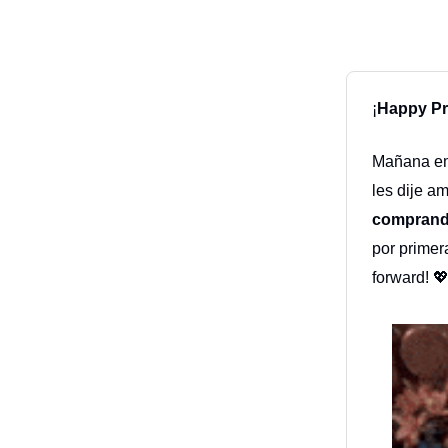
¡
Happy Pr
Mañana emp
les dije a
comprando
por primer
forward! 