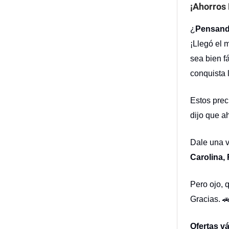
¡Ahorros 
¿
Pensando
¡Llegó el 
sea bien fá
conquista l
Estos prec
dijo que a
Dale una v
Carolina,
Pero ojo, 
Gracias. 
Ofertas v