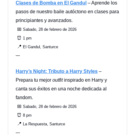
Clases de Bomba en El Gandul
– Aprende los
pasos de nuestro baile autóctono en clases para
principiantes y avanzados.
📅
Sabado, 28 de febrero de 2026
⏰
1 pm
📍
El Gandul, Santurce
—
Harry’s Night: Tributo a Harry Styles
–
Prepara tu mejor
outfit
inspirado en Harry y
canta sus éxitos en una noche dedicada al
fandom.
📅
Sabado, 28 de febrero de 2026
⏰
8 pm
📍
La Respuesta, Santurce
—