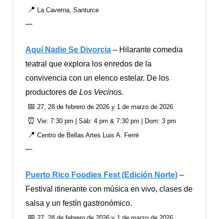
📍
La Caverna, Santurce
—
Aquí Nadie Se Divorcia
– Hilarante comedia
teatral que explora los enredos de la
convivencia con un elenco estelar. De los
productores de
Los Vecinos
.
📅
27, 28 de febrero de 2026 y 1 de marzo de 2026
⏰
Vie: 7:30 pm | Sáb: 4 pm & 7:30 pm | Dom: 3 pm
📍
Centro de Bellas Artes Luis A. Ferré
—
Puerto Rico Foodies Fest (Edición Norte)
–
Festival itinerante con música en vivo, clases de
salsa y un festín gastronómico.
📅
27, 28 de febrero de 2026 y 1 de marzo de 2026