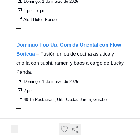
📅
Domingo, 1 de marzo de 2026
⏰
1 pm - 7 pm
📍
Aloft Hotel, Ponce
—
Domingo Pop Up: Comida Oriental con Flow
Boricua
– Fusión única de cocina asiática y
criolla con sushi, ramen y baos a cargo de Lucky
Panda.
📅
Domingo, 1 de marzo de 2026
⏰
2 pm
📍
40‑15 Restaurant, Urb. Ciudad Jardín, Gurabo
—
Caribar Sunset: Tributo a Tito Rodríguez
–
Humberto Ramírez Big Band rinde homenaje