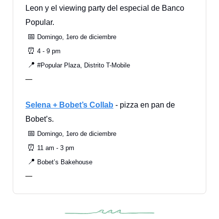
Leon y el viewing party del especial de Banco
Popular.
📅
Domingo, 1ero de diciembre
⏰
4 - 9 pm
📍
#Popular Plaza, Distrito T-Mobile
—
Selena + Bobet’s Collab
- pizza en pan de
Bobet’s.
📅
Domingo, 1ero de diciembre
⏰
11 am - 3 pm
📍
Bobet’s Bakehouse
—