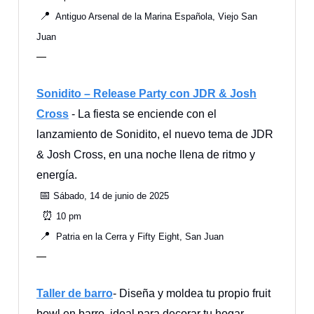
📍
Antiguo Arsenal de la Marina Española, Viejo San
Juan
—
Sonidito – Release Party con JDR & Josh
Cross
- La fiesta se enciende con el
lanzamiento de Sonidito, el nuevo tema de JDR
& Josh Cross, en una noche llena de ritmo y
energía.
📅
Sábado, 14 de junio de 2025
⏰
10 pm
📍
Patria en la Cerra y Fifty Eight, San Juan
—
Taller de barro
- Diseña y moldea tu propio fruit
bowl en barro, ideal para decorar tu hogar.