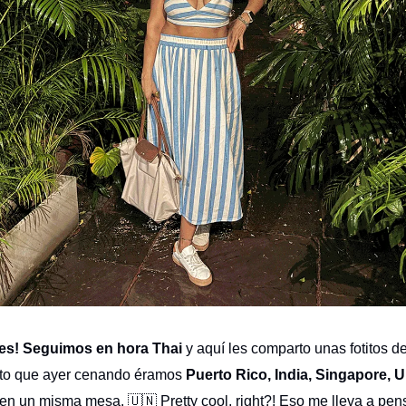
nes! Seguimos en hora Thai
y aquí les comparto unas fotitos de
nto que ayer cenando éramos
Puerto Rico, India, Singapore, U.
en un misma mesa. 🇺🇳 Pretty cool, right?! Eso me lleva a pens