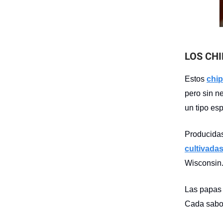
LOS CH
Estos
chi
pero sin n
un tipo esp
Producidas
cultivada
Wisconsin
Las papas 
Cada sabor