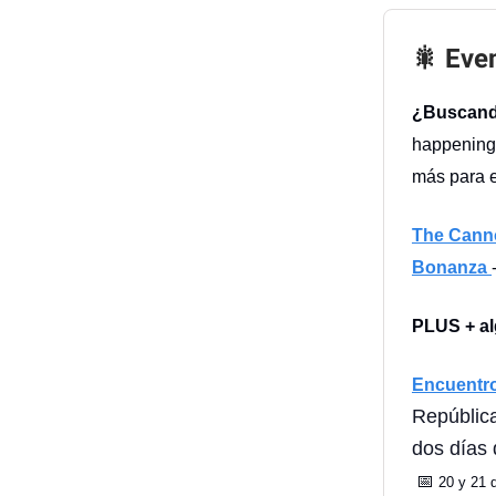
🎇 Eve
¿Buscando
happenings
más para 
The Cann
Bonanza
PLUS + a
Encuentro
República
dos días 
📅
20 y 21 