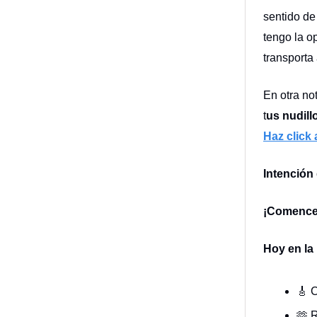
sentido de
tengo la o
transporta
En otra no
t
us nudil
Haz click 
Intención
¡Comenc
Hoy en la 
🎸 C
🫶 R