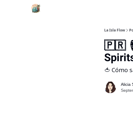
La Isla Flow
Po
🇵🇷 
Spirit
🍅 Cómo 
Alicia
Septem