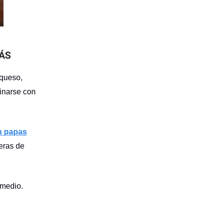
ÁS
 queso,
inarse con
n papas
eras de
omedio.