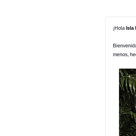
¡Hola
Isla
Bienvenid@
menos, hec