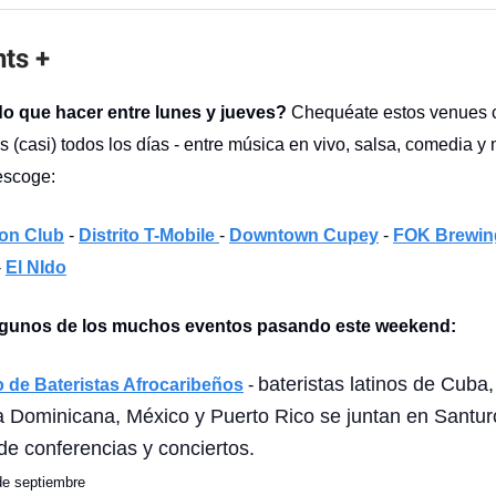
nts +
 que hacer entre lunes y jueves?
Chequéate estos venues 
 (casi) todos los días - entre música en vivo, salsa, comedia y
escoge:
on Club
-
Distrito T-Mobile
-
Downtown Cupey
-
FOK Brewin
-
El NIdo
lgunos de los muchos eventos pasando este weekend:
bateristas latinos de Cuba,
 de Bateristas Afrocaribeños
-
 Dominicana, México y Puerto Rico se juntan en Santur
de conferencias y conciertos.
de septiembre