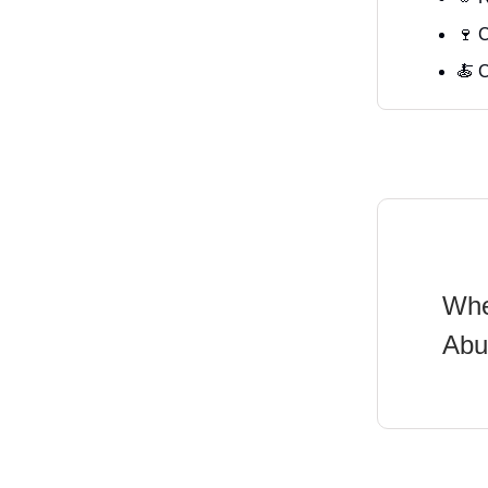
🍷 
🍝 
Whe
Abu