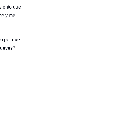
siento que
ce y me
do por que
 mueves?