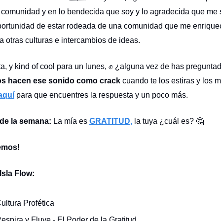
 comunidad y en lo bendecida que soy y lo agradecida que me 
portunidad de estar rodeada de una comunidad que me enrique
 a otras culturas e intercambios de ideas.
ta, y kind of cool para un lunes, ✊ ¿alguna vez de has pregunta
los hacen ese sonido como crack
cuando te los estiras y los
aquí
para que encuentres la respuesta y un poco más.
 de la semana:
La mía es
GRATITUD,
la tuya ¿cuál es?
🤔
emos!
Isla Flow:
ultura Profética
espira y Fluye - El Poder de la Gratitud