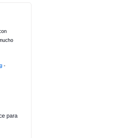
con
 mucho
g
-
ce para