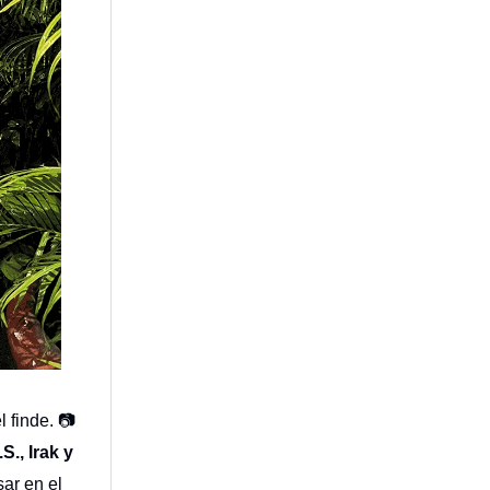
l finde. 📷
S., Irak y
ar en el