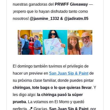
nuestras ganadoras del
PRWFF Giveaway
—
¡espero que lo hayan disfrutado tanto como
nosotros!
@jasmine_1332 & @jadiratm.05
El domingo también tuvimos el privilegio de
hacer un preview en
San Juan Sip & Paint
de
su próxima clase familiar, donde puedes pintar
chiringas, tote bags o lo que quieras llevar
. Y
les digo algo:
la chiringa pasó la súper
prueba
. La volamos en El Morro y quedó
perfecta. 🪁 Gracias,
San Juan Sip & Paint
, por