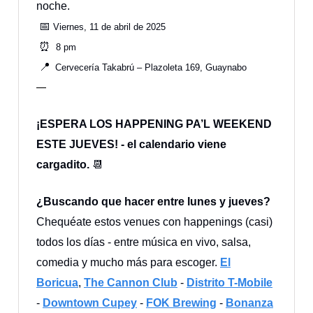
noche.
📅
Viernes, 11 de abril de 2025
⏰
8 pm
📍
Cervecería Takabrú – Plazoleta 169, Guaynabo
—
¡ESPERA LOS HAPPENING PA’L WEEKEND
ESTE JUEVES! - el calendario viene
cargadito.
📆
¿Buscando que hacer entre lunes y jueves?
Chequéate estos venues con happenings (casi)
todos los días - entre música en vivo, salsa,
comedia y mucho más para escoger.
El
Boricua
,
The Cannon Club
-
Distrito T-Mobile
-
Downtown Cupey
-
FOK Brewing
-
Bonanza