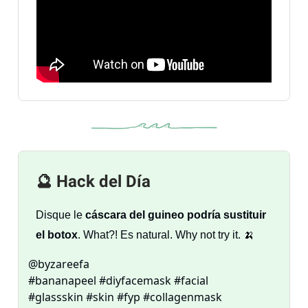
🔮 Hack del Día
Disque le
cáscara del guineo podría sustituir
el botox
. What?! Es natural. Why not try it. 🍌
@byzareefa
#bananapeel #diyfacemask #facial
#glassskin #skin #fyp #collagenmask