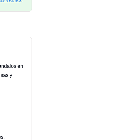
cándalos en
isas y
es.