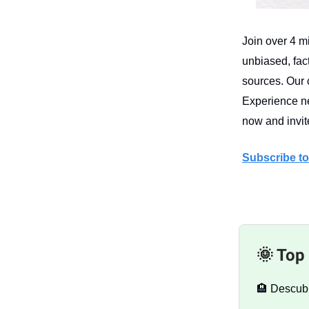
Join over 4 m
unbiased, fact
sources. Our 
Experience ne
now and invite
Subscribe to
🌞 Top 
🏨 Descub