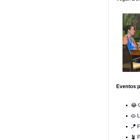
Eventos p
😂 
🥧 
🪁 F
🪴 