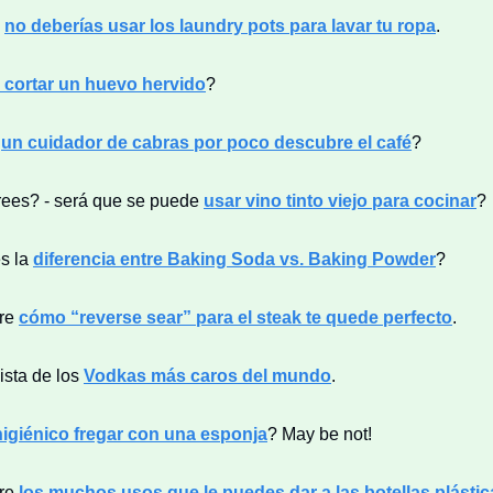
é
no deberías usar los laundry pots para lavar tu ropa
.
cortar un huevo hervido
?
o
un cuidador de cabras por poco descubre el café
?
rees? - será que se puede
usar vino tinto viejo para cocinar
?
s la
diferencia entre Baking Soda vs. Baking Powder
?
bre
cómo “reverse sear” para el steak te quede perfecto
.
lista de los
Vodkas más caros del mundo
.
higiénico fregar con una esponja
? May be not!
bre
los muchos usos que le puedes dar a las botellas plástic