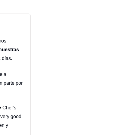
mos
 nuestras
 días.
ela
n parte por
❤️ Chef’s
 very good
en y