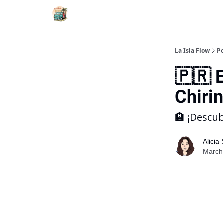
La Isla Flow
Po
🇵🇷 
Chiri
🏨 ¡Descub
Alicia
March 