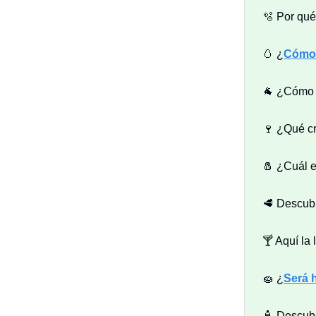
🫧 Por qu
🥚 ¿
Cómo 
🐐 ¿Cóm
🍷 ¿Qué c
🧂 ¿Cuál e
🥩 Descu
🍸 Aquí la 
🧽 ¿
Será 
🧴 Descu