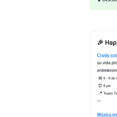
🎉 Hap
Crudo co
su vida pr
entretenim
📅
6 - 9 de
⏰
8 pm
📍
Teatro Ta
—
Música en