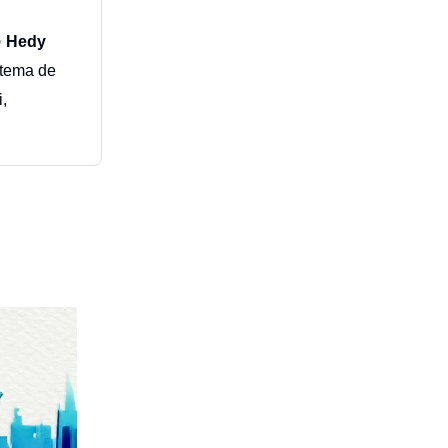
✨
Hedy
stema de
,