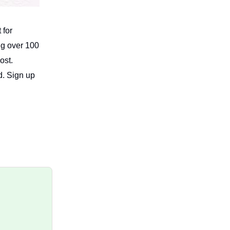
 for
ing over 100
ost.
d. Sign up