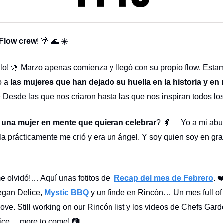
 Flow crew
! 🌴 🌊 ☀️
illo! 🌞 Marzo apenas comienza y llegó con su propio flow. Esta
o a
las mujeres que han dejado su huella en la historia y en
✨ Desde las que nos criaron hasta las que nos inspiran todos los
 una mujer en mente que quieran celebrar
? 👵🏼 Yo a mi abu
a prácticamente me crió y era un ángel. Y soy quien soy en gra
me olvidó!… Aquí unas fotitos del
Recap del mes de Febrero
. 
egan Delice,
Mystic BBQ
y un finde en Rincón… Un mes full of
love. Still working on our Rincón list y los videos de Chefs Gard
ice… more to come! 📷