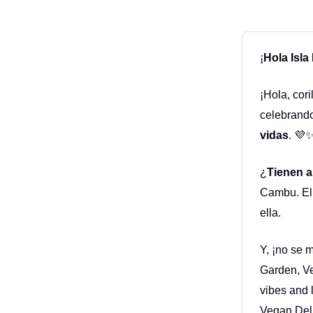
¡
Hola Isla
¡Hola, cor
celebrand
vidas
. 💜
¿
Tienen a
Cambu. Ell
ella.
Y, ¡no se 
Garden, V
vibes and 
Vegan Del