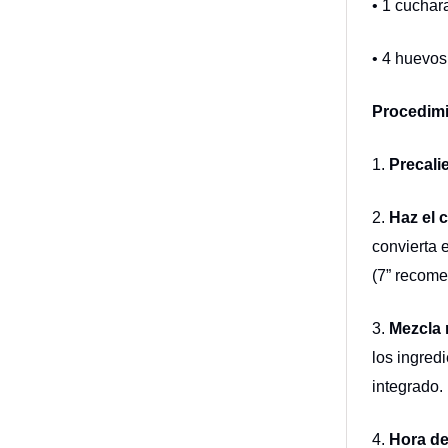
• 1 cuchara
• 4 huevos
Procedimi
1.
Precali
2.
Haz el 
convierta 
(7” recome
3.
Mezcla 
los ingred
integrado.
4.
Hora de