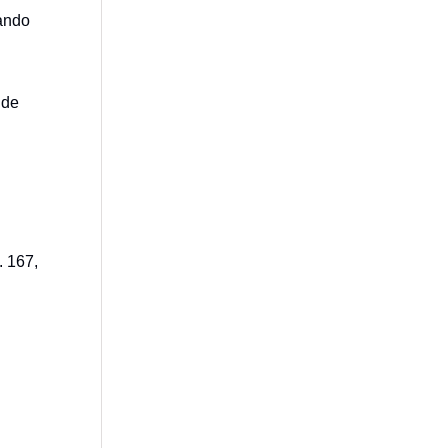
uando
 de
. 167,