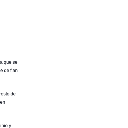
ta que se
e de flan
resto de
ien
inio y