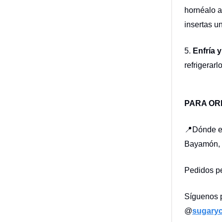
hornéalo a
insertas un
5.
Enfría y
refrigerar
PARA OR
📍Dónde en
Bayamón, P
Pedidos p
Síguenos 
@
sugaryc