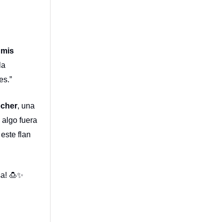
 mis
la
es.”
ocher
, una
 algo fuera
este flan
sa! 🍮✨