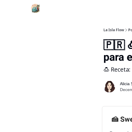
La Isla Flow
Po
🇵🇷 
para 
🍮 Receta:
Alicia
Decemb
🍰 Swe