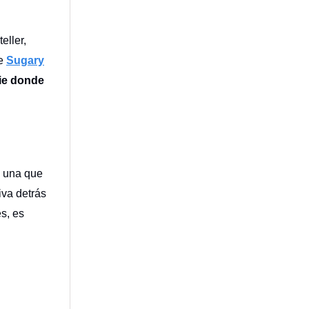
eller,
de
Sugary
ie donde
, una que
iva detrás
es, es