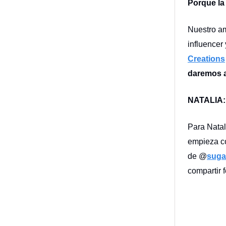
Porque la
Nuestro a
influencer
Creations
daremos a
NATALIA:
Para Natal
empieza co
de @
suga
compartir 