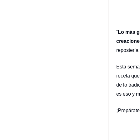
“
Lo más gr
creaciones
repostería
Esta sema
receta que
de lo trad
es eso y m
¡Prepárate