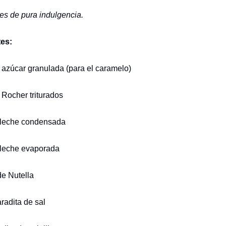
es de pura indulgencia.
tes:
e azúcar granulada (para el caramelo)
o Rocher triturados
e leche condensada
e leche evaporada
de Nutella
aradita de sal