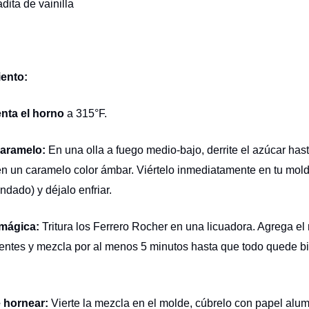
dita de vainilla
ento:
enta el horno
a 315°F.
caramelo:
En una olla a fuego medio-bajo, derrite el azúcar has
en un caramelo color ámbar. Viértelo inmediatamente en tu mold
ndado) y déjalo enfriar.
mágica:
Tritura los Ferrero Rocher en una licuadora. Agrega el 
ientes y mezcla por al menos 5 minutos hasta que todo quede b
 hornear:
Vierte la mezcla en el molde, cúbrelo con papel alum