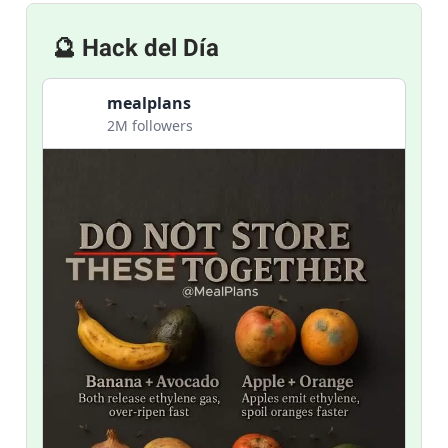
🔮 Hack del Día
mealplans
2M followers