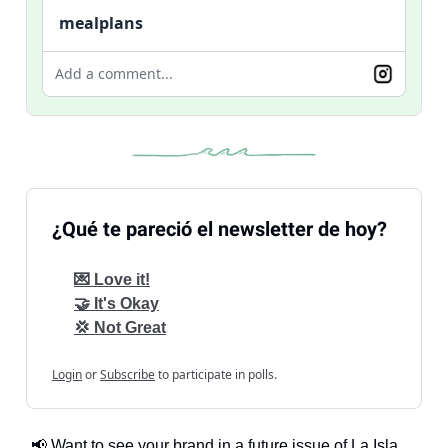
mealplans
Add a comment...
¿Qué te pareció el newsletter de hoy?
💌 Love it!
🤝 It's Okay
💢 Not Great
Login
or
Subscribe
to participate in polls.
📢 Want to see your brand in a future issue of La Isla