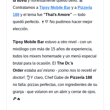
la lluvia
y honestamente quedó bello. 🎀
Contratamos a
Tipsy Mobile Bar
y a
Pizzería
188
y el tema fue
“That’s Amore”
— todo
quedó perfecto. 🍷💛 No pudimos hacer mejor
elección.
Tipsy Mobile Bar
estuvo a otro nivel - con un
mixólogo con más de 15 años de experiencia,
todos los mixers homemade y un menú especial
brutal para la ocasión. El
The Dr.’s
Order
estaba así mismo - ¡como nos lo recetó el
doctor!
. 👌Y claro, Chef Gabe de
Pizzería 188
no falla: pizzas perfectas, con ingredientes de su
granja - que volaron en un abrir y cerrar de ojos.
🍕🔥