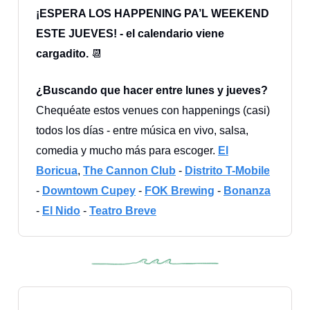
¡ESPERA LOS HAPPENING PA’L WEEKEND
ESTE JUEVES! - el calendario viene
cargadito.
📆
¿Buscando que hacer entre lunes y jueves?
Chequéate estos venues con happenings (casi)
todos los días - entre música en vivo, salsa,
comedia y mucho más para escoger.
El
Boricua
,
The Cannon Club
-
Distrito T-Mobile
-
Downtown Cupey
-
FOK Brewing
-
Bonanza
-
El Nido
-
Teatro Breve