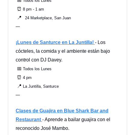
📅
Todos los Lunes
⏰
8 pm - 1 am
📍
24 Marketplace, San Juan
—
¡Lunes de Santurce en La Juntilla!
- Los
cócteles, la comida y el ambiente están bajo
control con DJ Davey.
📅
Todos los Lunes
⏰
4 pm
📍
La Juntilla, Santurce
—
Clases de Guajira en Blue Shark Bar and
Restaurant
- Aprende a bailar guajira con el
reconocido José Mambo.