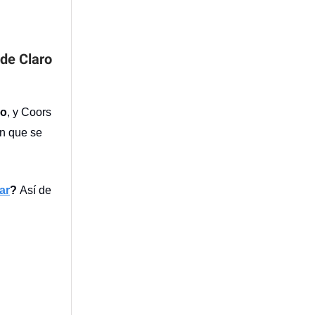
 de Claro
io
, y Coors
en que se
ar
?
Así de