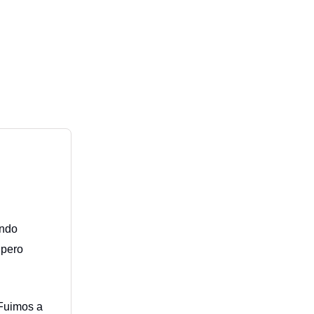
ando
pero
 Fuimos a