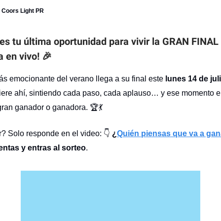
h Coors Light PR
 es tu última oportunidad para vivir la GRAN FINAL
a en vivo! 🎉
s emocionante del verano llega a su final este
lunes 14 de jul
uiere ahí, sintiendo cada paso, cada aplauso… y ese momento 
gran ganador o ganadora. 🏆💃
r? Solo responde en el video: 👇
¿
Quién piensas que va a gan
ntas y entras al sorteo
.