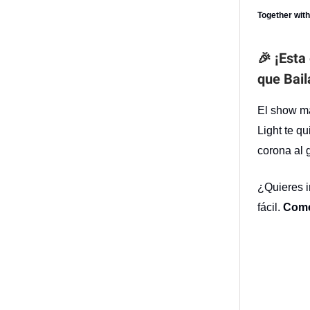
Together wit
🎉 ¡Esta
que Bail
El show má
Light te q
corona al 
¿Quieres i
fácil.
Come