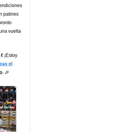
endiciones
n patines
ronto
una vuelta
💃 ¡Estoy
eas el
vo
. 🎉