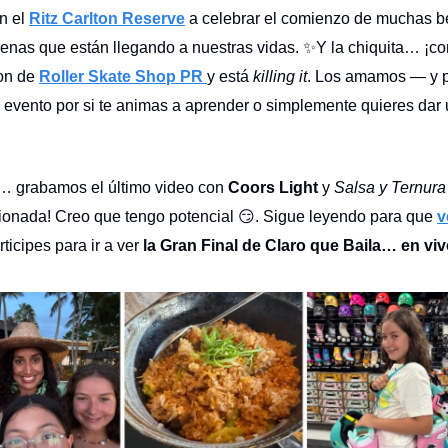
n el
Ritz Carlton Reserve
a celebrar el comienzo de muchas b
enas que están llegando a nuestras vidas. ✨Y la chiquita… ¡co
on de
Roller Skate Shop PR
y está
killing it
. Los amamos — y p
 evento por si te animas a aprender o simplemente quieres dar 
… grabamos el último video con
Coors Light
y
Salsa y Ternura
onada! Creo que tengo potencial 😏. Sigue leyendo para que
v
rticipes para ir a ver
la Gran Final de Claro que Baila… en vi