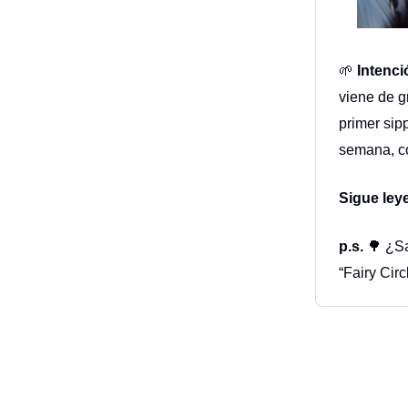
🌱
Intenc
viene de g
primer sip
semana, co
Sigue ley
p.s.
🌳 ¿Sa
“Fairy Cir