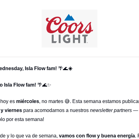
dnesday, Isla Flow fam!
🌴🌊
☀️
lo Isla Flow fam!
🌴🌊✨
 hoy es
miércoles
, no martes 😅. Esta semana estamos public
 y viernes
para acomodarnos a nuestros
newsletter partners
— 
solo por esta semana!
inde y lo que va de semana,
vamos con flow y buena energía
.