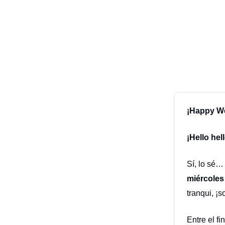
¡Happy We
¡Hello hel
Sí, lo sé…
miércoles
tranqui, ¡
Entre el f