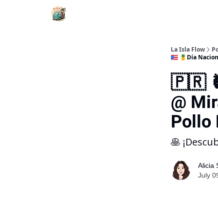
La Isla Flow
Po
🇵🇷 🍍Día Naci
🇵🇷 
@ Mir
Pollo 
🥞 ¡Descu
Alicia
July 0