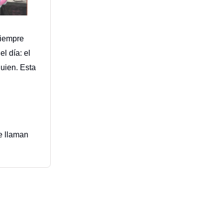
siempre
l día: el
guien. Esta
e llaman