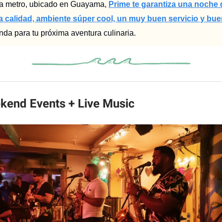
ea metro, ubicado en Guayama,
Prime te garantiza una noche
ta calidad, ambiente súper cool, un muy buen servicio y bu
da para tu próxima aventura culinaria.
kend Events + Live Music