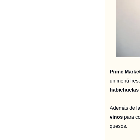
Prime Marke
un menú fresc
habichuelas 
Además de la 
vinos
para co
quesos.