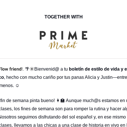
TOGETHER WITH
Flow friend
!.
☀️
🌴
Bienvenid@ a tu
boletín de estilo de vida y
co
, hecho con mucho cariño por tus panas Alicia y Justin—entr
 menos. ☺️
e fin de semana pinta bueno! 👩‍🏫 Aunque much@s estamos en
clases, los fines de semana son para romper la rutina y hacer a
 Nosotros seguimos disfrutando del sol español y, en ese mismo 
clases, llevamos a las chicas a una clase de historia en vivo en 