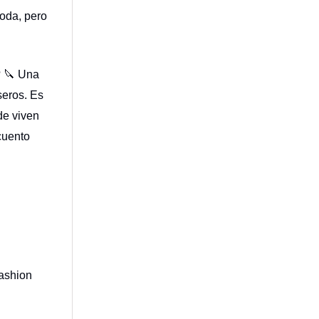
boda, pero
 🔪 Una
seros. Es
de viven
 cuento
fashion