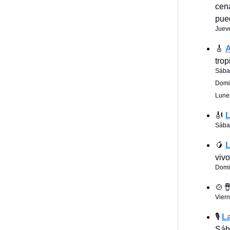
cen
pue
Juev
🎸
A
trop
Sába
Domi
Lune
🎻
L
Sába
🥭
L
vivo
Domi
🍲
Viern
🎙️
L
Sáb