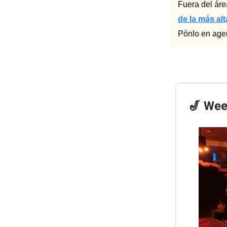
Fuera del ár
de la más al
Pónlo en agen
🎷 Wee