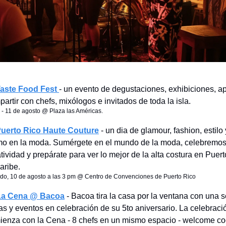
aste Food Fest
- un evento de degustaciones, exhibiciones, a
artir con chefs, mixólogos e invitados de toda la isla.
 - 11 de agosto @ Plaza las Américas.
uerto Rico Haute Couture
- un dia de glamour, fashion, estilo 
imo en la moda. Sumérgete en el mundo de la moda, celebremos
tividad y prepárate para ver lo mejor de la alta costura en Puert
aribe.
do, 10 de agosto a las 3 pm @ Centro de Convenciones de Puerto Rico
La Cena @ Bacoa
- Bacoa tira la casa por la ventana con una s
s y eventos en celebración de su 5to aniversario. La celebraci
ienza con la Cena - 8 chefs en un mismo espacio - welcome coc