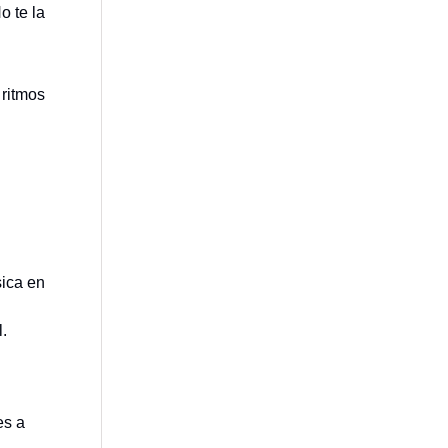
No te la
 ritmos
sica en
l.
es a