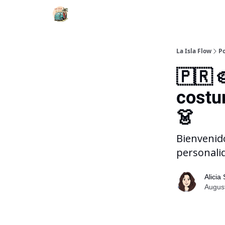
La Isla Flow
Po
🇵🇷 
costur
👗
Bienvenido
personali
Alicia
August