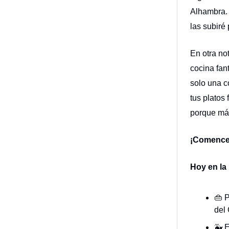
Alhambra
las subiré 
En otra n
cocina fan
solo una c
tus platos 
porque más
¡Comenc
Hoy en la 
👜 
del 
🐳 