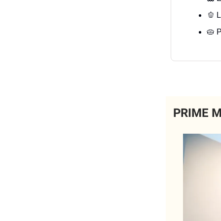
🫑 
🥧 
PRIME 