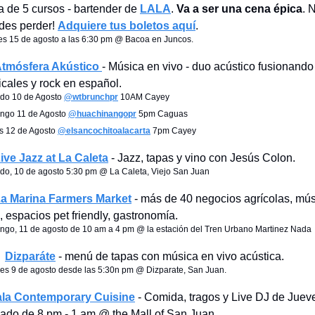
a de 5 cursos - bartender de
LALA
.
Va a ser una cena épica
. 
des perder!
Adquiere tus boletos aquí
.
es 15 de agosto a las 6:30 pm @ Bacoa en Juncos.
tmósfera Akústico
- Música en vivo - duo acústico fusionando
icales y rock en español.
do 10 de Agosto
@wtbrunchpr
10AM Cayey
ngo 11 de Agosto
@huachinangopr
5pm Caguas
s 12 de Agosto
@elsancochitoalacarta
7pm Cayey
ive Jazz at La Caleta
- Jazz, tapas y vino con Jesús Colon.
do, 10 de agosto 5:30 pm @ La Caleta, Viejo San Juan
a Marina Farmers Market
- más de 40 negocios agrícolas, mú
, espacios pet friendly, gastronomía.
ngo, 11 de agosto de 10 am a 4 pm @ la estación del Tren Urbano Martinez Nada

Dizparáte
- menú de tapas con música en vivo acústica.
es 9 de agosto desde las 5:30n pm @ Dizparate, San Juan.
ala Contemporary Cuisine
- Comida, tragos y Live DJ de Juev
ado de 8 pm - 1 am @ the Mall of San Juan.