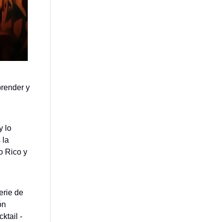
prender y
y lo
 la
o Rico y
erie de
ón
ktail -