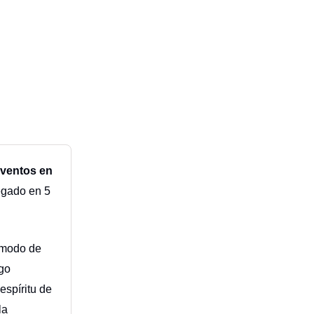
 eventos en
egado en 5
 modo de
lgo
espíritu de
la