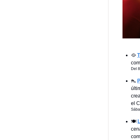
🥘
T
comp
Del 8
👠
P
últ
crea
el C
Sába
🍽️
cena
com