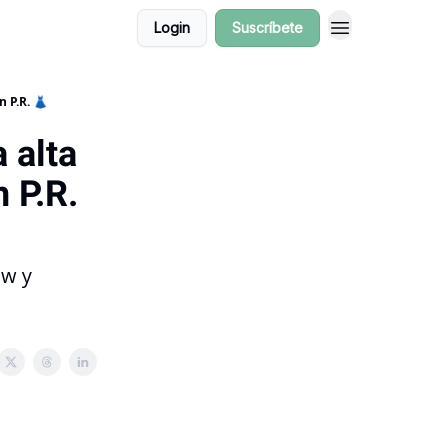
Login
Suscríbete
n P.R. 👗
 alta
n P.R.
ow y