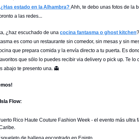
.
¿Has estado en la Alhambra?
Ahh, te debo unas fotos de la 
pronto a las redes...
ota, ¿haz escuchado de una
cocina fantasma o ghost kitchen
?
tasma es como un restaurante sin comedor, sin mesas y sin me
ocina que prepara comida y la envía directo a tu puerta. Es don
favoritos que sólo lo puedes recibir via delivery o pick up. Te lo
 abajo te presento una. 👻
emos!
Isla Flow:
Puerto Rico Haute Couture Fashion Week - el evento más ultra 
Caribe.
Esqueleto de ballena encontrado en Egipto