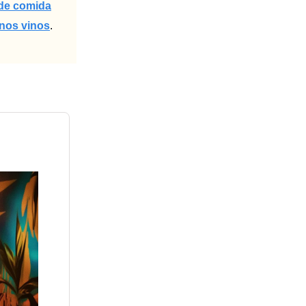
 de comida
enos vinos
.