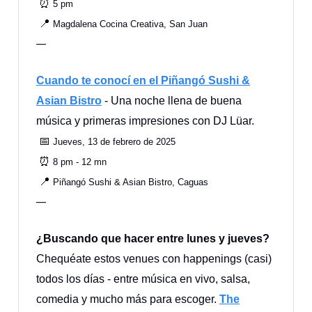
⏰
5 pm
📍
Magdalena Cocina Creativa, San Juan
—
Cuando te conocí en el Piñangó Sushi &
Asian Bistro
- Una noche llena de buena
música y primeras impresiones con DJ Lüar.
📅
Jueves, 13 de febrero de 2025
⏰
8 pm - 12 mn
📍
Piñangó Sushi & Asian Bistro, Caguas
—
¿Buscando que hacer entre lunes y jueves?
Chequéate estos venues con happenings (casi)
todos los días - entre música en vivo, salsa,
comedia y mucho más para escoger.
The