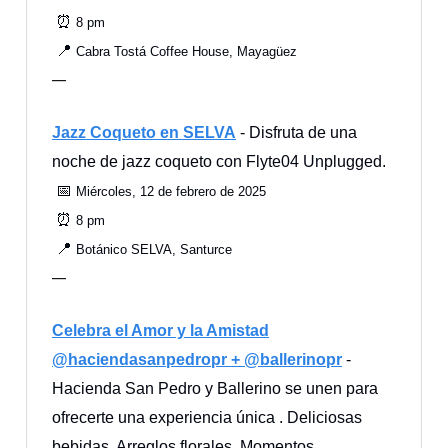
⏰
8 pm
📍
Cabra Tostá Coffee House, Mayagüez
—
Jazz Coqueto en SELVA
- Disfruta de una
noche de jazz coqueto con Flyte04 Unplugged.
📅
Miércoles, 12 de febrero de 2025
⏰
8 pm
📍
Botánico SELVA, Santurce
—
Celebra el Amor y la Amistad
@haciendasanpedropr + @ballerinopr
-
Hacienda San Pedro y Ballerino se unen para
ofrecerte una experiencia única . Deliciosas
bebidas, Arreglos florales, Momentos