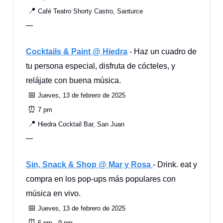
📍
Café Teatro Shorty Castro, Santurce
—
Cocktails & Paint @ Hiedra
- Haz un cuadro de
tu persona especial, disfruta de cócteles, y
relájate con buena música.
📅
Jueves, 13 de febrero de 2025
⏰
7 pm
📍
Hiedra Cocktail Bar, San Juan
—
Sin, Snack & Shop @ Mar y Rosa
- Drink. eat y
compra en los pop-ups más populares con
música en vivo.
📅
Jueves, 13 de febrero de 2025
⏰
6 pm - 9 pm