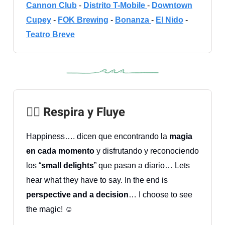
Cannon Club
-
Distrito T-Mobile
-
Downtown
Cupey
-
FOK Brewing
-
Bonanza
-
El Nido
-
Teatro Breve
🧘‍♀️ Respira y Fluye
Happiness…. dicen que encontrando la
magia
en cada momento
y disfrutando y reconociendo
los “
small delights
” que pasan a diario… Lets
hear what they have to say. In the end is
perspective and a decision
… I choose to see
the magic! ☺️