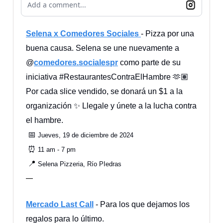
Add a comment...
Selena x Comedores Sociales
- Pizza por una
buena causa. Selena se une nuevamente a
@
comedores.socialespr
como parte de su
iniciativa #RestaurantesContraElHambre 🫶🏽
Por cada slice vendido, se donará un $1 a la
organización ✨ Llegale y únete a la lucha contra
el hambre.
📅
Jueves, 19 de diciembre de 2024
⏰
11 am - 7 pm
📍
Selena Pizzeria, Río PIedras
—
Mercado Last Call
- Para los que dejamos los
regalos para lo último.