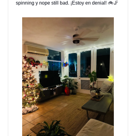
spinning y nope still bad. ¡Estoy en denial! 🚲🦵