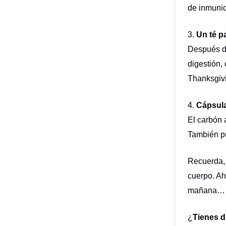
de inmunid
3.
Un té pa
Después de
digestión,
Thanksgivi
4.
Cápsula
El carbón 
También pu
Recuerda, 
cuerpo. Ah
mañana… 
¿
Tienes d