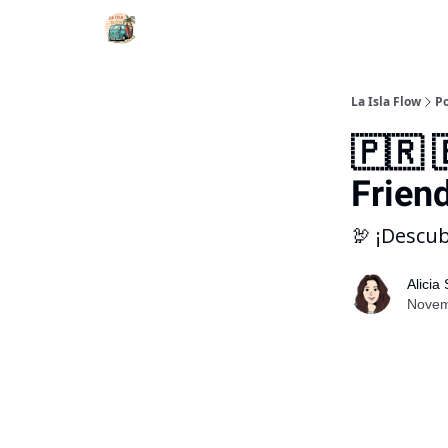
La Isla Flow
Po
🇵🇷 
Frien
🦃 ¡Descub
Alicia
Novemb