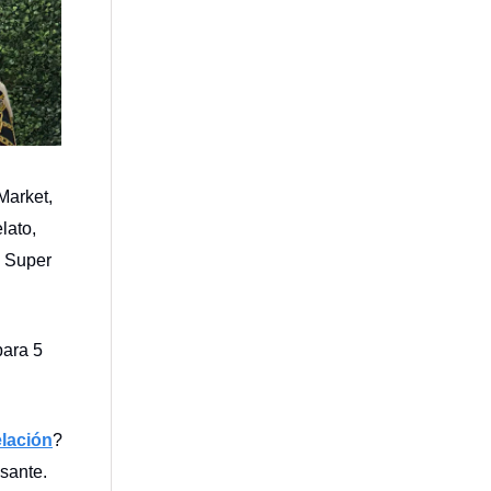
Market,
lato,
. Super
para 5
elación
?
sante.