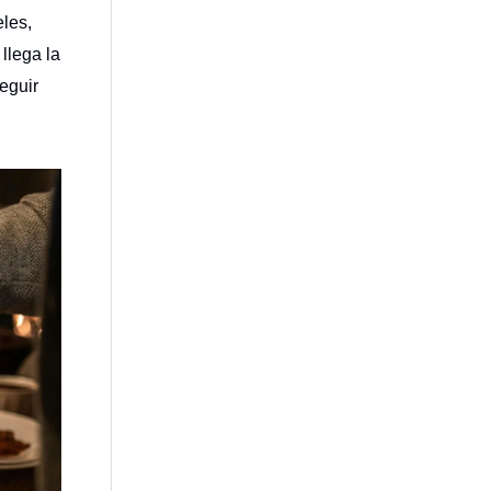
eles,
llega la
seguir