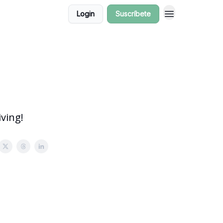
Login
Suscríbete
ving!