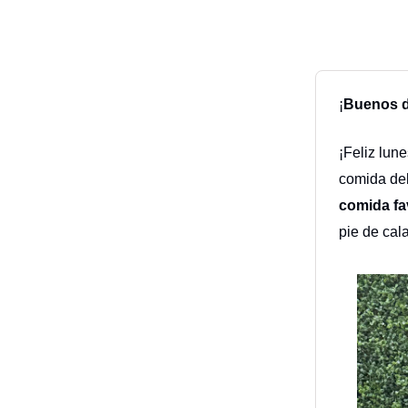
¡
Buenos dí
¡Feliz lun
comida del
comida fa
pie de cala