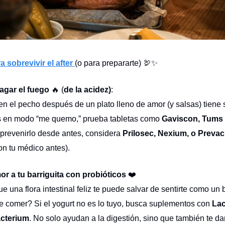
 sobrevivir el after
(o para prepararte) 🦃✨
agar el fuego
🔥 (
de la acidez)
:
en el pecho después de un plato lleno de amor (y salsas) tiene 
ás en modo “me quemo,” prueba tabletas como
Gaviscon, Tums
 prevenirlo desde antes, considera
Prilosec, Nexium, o Preva
on tu médico antes).
or a tu barriguita con probióticos
❤️
e una flora intestinal feliz te puede salvar de sentirte como un 
 comer? Si el yogurt no es lo tuyo, busca suplementos con
Lac
acterium
. No solo ayudan a la digestión, sino que también te d