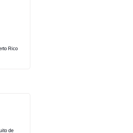
rto Rico
uito de