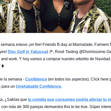
e semana estuvo ¡on fire! Friends B-day at Marmalade, Farmers 
(yes!
Disc Golf in Yabucoa
) 🥏, Rosé Tasting @Divinísssimo Ge
e and work. Y hoy vamos a comprar nuestro arbolito de Navidad
🌲
de la semana -
Confidence
(en todos los aspectos). Click here 
s para un
Unshakable Confidence
.
ta, ¿Sabías que
la comida que consumes podría afectar tu r
 con más de 300 parejas demuestra this to be true. Súper intere