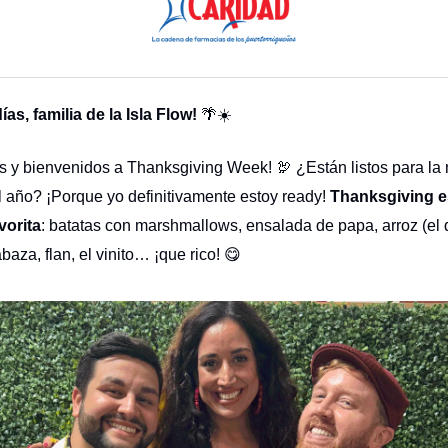
as, familia de la Isla Flow!
🌴☀️
es y bienvenidos a Thanksgiving Week! 🦃 ¿Están listos para la
 año? ¡Porque yo definitivamente estoy ready!
Thanksgiving e
vorita
: batatas con marshmallows, ensalada de papa, arroz (el 
baza, flan, el vinito… ¡que rico! 😋