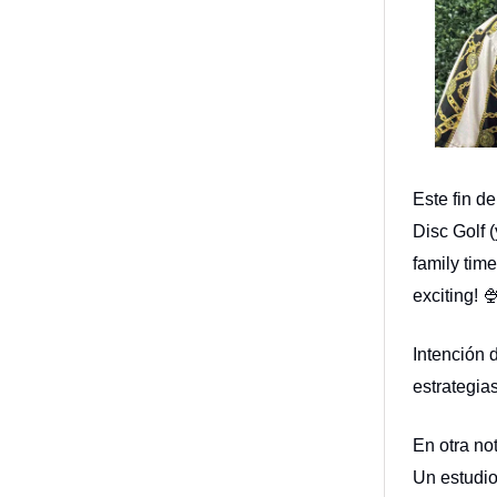
Este fin d
Disc Golf 
family tim
exciting! 
Intención 
estrategia
En otra no
Un estudio