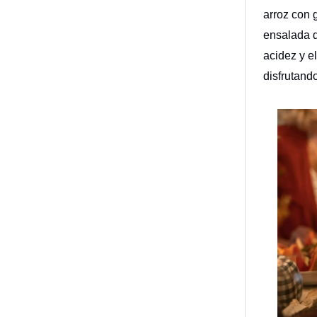
arroz con 
ensalada d
acidez y e
disfrutando