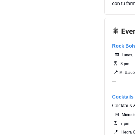
con tu far
🎇 Eve
Rock Bo
📅
Lunes, 
⏰
8 pm
📍
Mi Balcó
—
Cocktails 
Cocktails &
📅
Miércol
⏰
7 pm
📍
Hiedra C