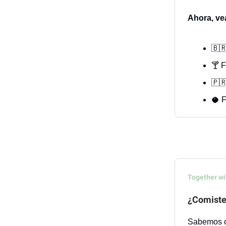
Ahora, ve
🇧
🍸 
🇵
🥥 
Together wi
¿Comiste
Sabemos có