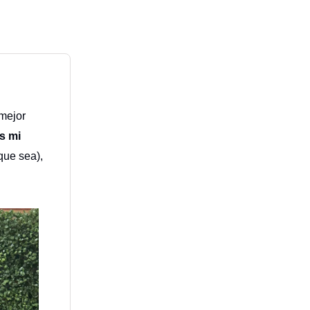
 mejor
s mi
que sea),