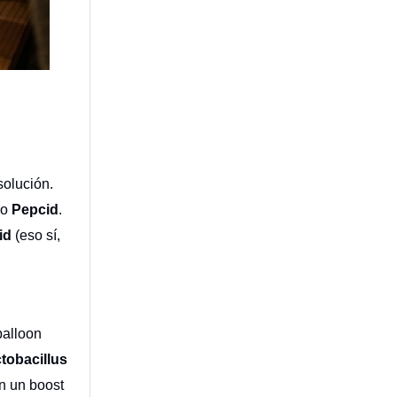
solución.
o
Pepcid
.
cid
(eso sí,
balloon
tobacillus
an un boost