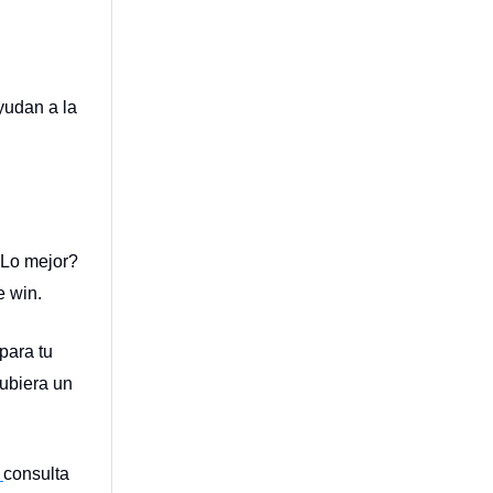
yudan a la
¿Lo mejor?
e win.
para tu
hubiera un
d
consulta