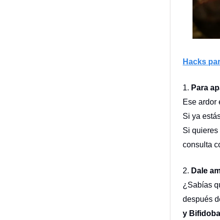
Hacks para
1.
Para ap
Ese ardor 
Si ya est
Si quieres
consulta c
2.
Dale am
¿Sabías qu
después de
y Bifidob