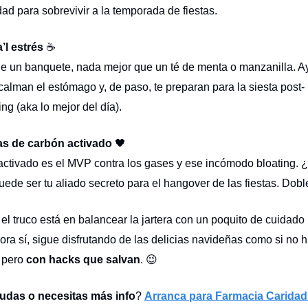
ad para sobrevivir a la temporada de fiestas.
’l estrés
☕
 un banquete, nada mejor que un té de menta o manzanilla. A
 calman el estómago y, de paso, te preparan para la siesta post-
ng (aka lo mejor del día).
s de carbón activado
🖤
activado es el MVP contra los gases y ese incómodo bloating. 
ede ser tu aliado secreto para el hangover de las fiestas. Dobl
el truco está en balancear la jartera con un poquito de cuidado 
ora sí, sigue disfrutando de las delicias navideñas como si no 
pero
con hacks que salvan
. 😉
udas o necesitas más info
?
Arranca para Farmacia Carida