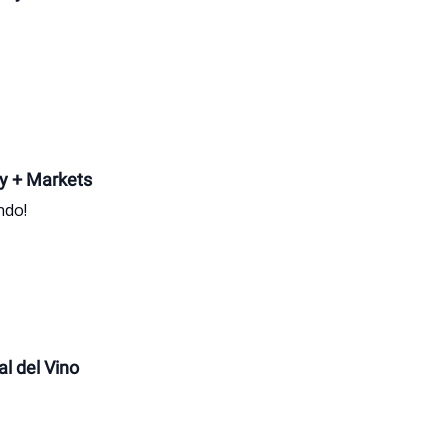
ty + Markets
ndo!
al del Vino