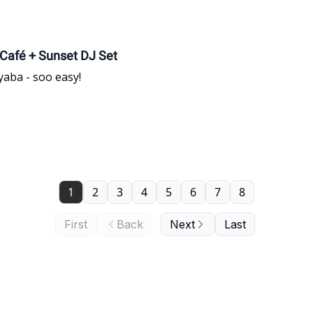
Café + Sunset DJ Set
yaba - soo easy!
1
2
3
4
5
6
7
8
First
Back
Next
Last