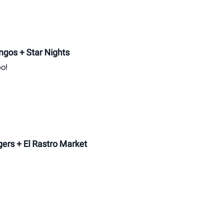
gos + Star Nights
o!
ers + El Rastro Market