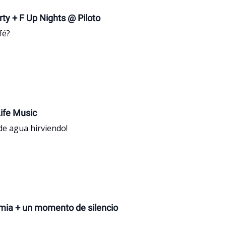
rty + F Up Nights @ Piloto
é?
Life Music
 de agua hirviendo!
emia + un momento de silencio